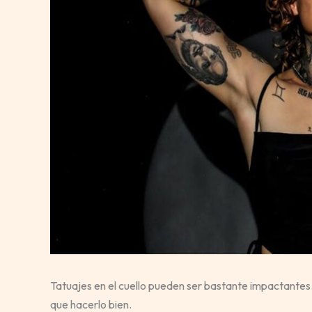
Tatuajes en el cuello pueden ser bastante impactantes
que hacerlo bien.