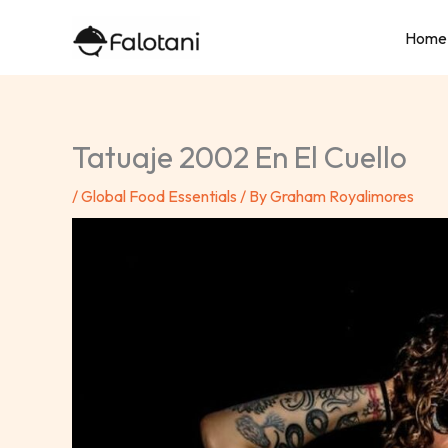
Skip
Home
to
content
Tatuaje 2002 En El Cuello
/
Global Food Essentials
/ By
Graham Royalimores