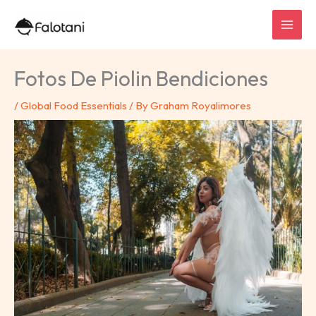
Skip
to
content
Fotos De Piolin Bendiciones
/
Global Food Essentials
/ By
Graham Royalimores