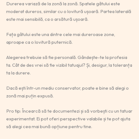
Durerea variază de la zonă la zonă. Spatele gâtului este
moderat dureros, similar cu o lovitură ușoară. Partea laterală
este mai sensibilă, ca o arsătură ușoară.
Fața gâtului este una dintre cele mai dureroase zone,
aproape ca o lovitură puternică.
Alegerea trebuie să fie personală. Gândește-te la profesia
ta. Cât de des vrei să fie vizibil tatuajul? Și, desigur, la toleranța
ta la durere.
Dacă ești într-un mediu conservator, poate e bine să alegi o
zonă mai puțin expusă.
Pro tip: Încearcă să te documentezi și să vorbești cu un tatuar
experimentat. Ei pot oferi perspective valabile și te pot ajuta
să alegi cea mai bună opțiune pentru tine.