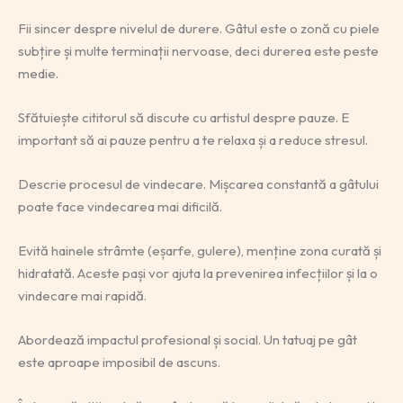
Fii sincer despre nivelul de durere. Gâtul este o zonă cu piele
subțire și multe terminații nervoase, deci durerea este peste
medie.
Sfătuiește cititorul să discute cu artistul despre pauze. E
important să ai pauze pentru a te relaxa și a reduce stresul.
Descrie procesul de vindecare. Mișcarea constantă a gâtului
poate face vindecarea mai dificilă.
Evită hainele strâmte (eșarfe, gulere), menține zona curată și
hidratată. Aceste pași vor ajuta la prevenirea infecțiilor și la o
vindecare mai rapidă.
Abordează impactul profesional și social. Un tatuaj pe gât
este aproape imposibil de ascuns.