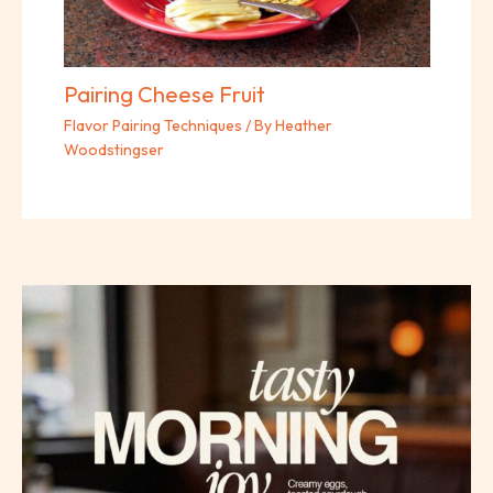
Pairing Cheese Fruit
Flavor Pairing Techniques
/ By
Heather
Woodstingser