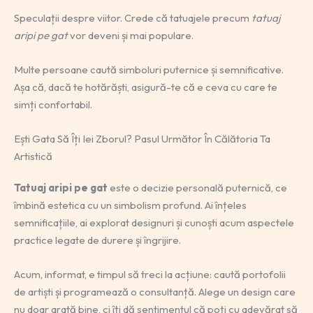
Speculații despre viitor. Crede că tatuajele precum
tatuaj
aripi pe gat
vor deveni și mai populare.
Multe persoane caută simboluri puternice și semnificative.
Așa că, dacă te hotărăști, asigură-te că e ceva cu care te
simți confortabil.
Ești Gata Să Îți Iei Zborul? Pasul Următor În Călătoria Ta
Artistică
Tatuaj aripi pe gat
este o decizie personală puternică, ce
îmbină estetica cu un simbolism profund. Ai înțeles
semnificațiile, ai explorat designuri și cunoști acum aspectele
practice legate de durere și îngrijire.
Acum, informat, e timpul să treci la acțiune: caută portofolii
de artiști și programează o consultanță. Alege un design care
nu doar arată bine, ci îți dă sentimentul că poți cu adevărat să