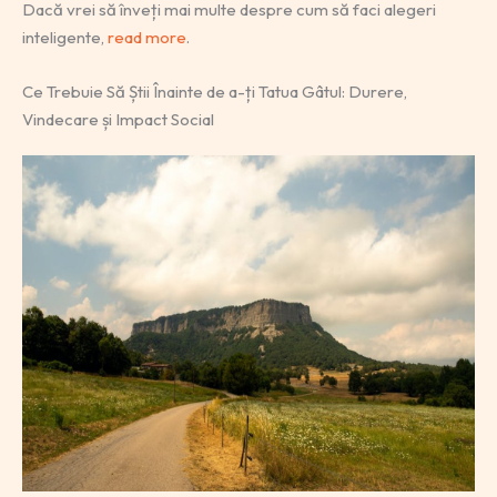
Dacă vrei să înveți mai multe despre cum să faci alegeri
inteligente,
read more
.
Ce Trebuie Să Știi Înainte de a-ți Tatua Gâtul: Durere,
Vindecare și Impact Social