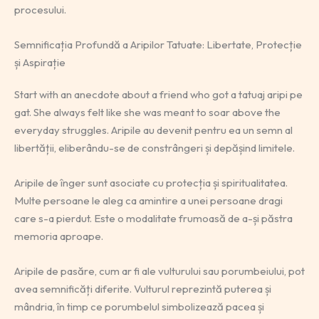
procesului.
Semnificația Profundă a Aripilor Tatuate: Libertate, Protecție
și Aspirație
Start with an anecdote about a friend who got a tatuaj aripi pe
gat. She always felt like she was meant to soar above the
everyday struggles. Aripile au devenit pentru ea un semn al
libertății, eliberându-se de constrângeri și depășind limitele.
Aripile de înger sunt asociate cu protecția și spiritualitatea.
Multe persoane le aleg ca amintire a unei persoane dragi
care s-a pierdut. Este o modalitate frumoasă de a-și păstra
memoria aproape.
Aripile de pasăre, cum ar fi ale vulturului sau porumbeiului, pot
avea semnificăți diferite. Vulturul reprezintă puterea și
mândria, în timp ce porumbelul simbolizează pacea și