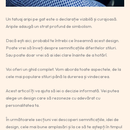
Un tatuaj aripi pe gat este o declarație vizibilă și curajoasă.
Aripile adaugă un strat profund de simbolism.
Dacă ești aici, probabil te întrebi ce înseamnă acest design.
Poate vrei să înveți despre semnificațiile diferitelor stiluri.
Sau poate doar vrei să ai idei clare înainte de a hotărî.
Voi oferi un ghid complet. Vom aborda toate aspectele, de la
cele mai populare stiluri până la durerea și vindecarea.
Acest articol îți va ajuta să iei o decizie informată. Vei putea
alege un design care să rezoneze cu adevărat cu
personalitatea ta.
În următoarele secțiuni vei descoperi semnificațiile, idei de
design, cele mai bune amplasări și la ce să te aștepți în timpul