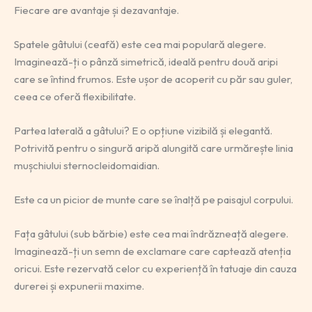
Fiecare are avantaje și dezavantaje.
Spatele gâtului (ceafă) este cea mai populară alegere.
Imaginează-ți o pânză simetrică, ideală pentru două aripi
care se întind frumos. Este ușor de acoperit cu păr sau guler,
ceea ce oferă flexibilitate.
Partea laterală a gâtului? E o opțiune vizibilă și elegantă.
Potrivită pentru o singură aripă alungită care urmărește linia
mușchiului sternocleidomaidian.
Este ca un picior de munte care se înalță pe paisajul corpului.
Fața gâtului (sub bărbie) este cea mai îndrăzneață alegere.
Imaginează-ți un semn de exclamare care captează atenția
oricui. Este rezervată celor cu experiență în tatuaje din cauza
durerei și expunerii maxime.